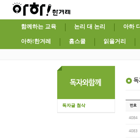
함께하는 교육
논리 대 논리
아하 
아하!한겨레
홈스쿨
읽을거리
독
독자글 첨삭
번호
4084
4083