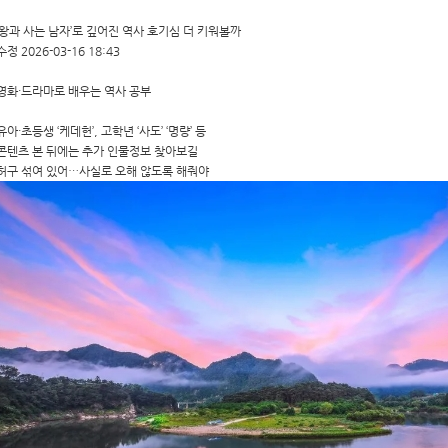
‘왕과 사는 남자’로 깊어진 역사 호기심 더 키워볼까
수정 2026-03-16 18:43
영화·드라마로 배우는 역사 공부
유아·초등생 ‘케데헌’, 고학년 ‘사도’ ‘명량’ 등
콘텐츠 본 뒤에는 추가 인물정보 찾아보길
허구 섞여 있어…사실로 오해 않도록 해줘야