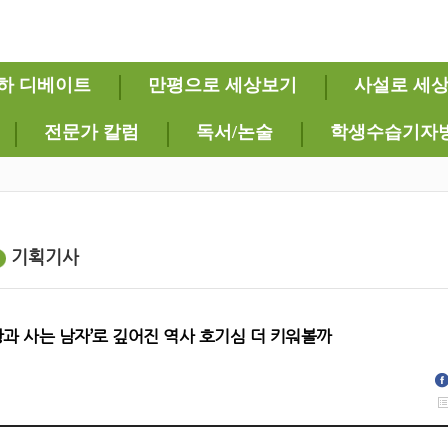
하 디베이트
만평으로 세상보기
사설로 세
전문가 칼럼
독서/논술
학생수습기자
기획기사
왕과 사는 남자’로 깊어진 역사 호기심 더 키워볼까