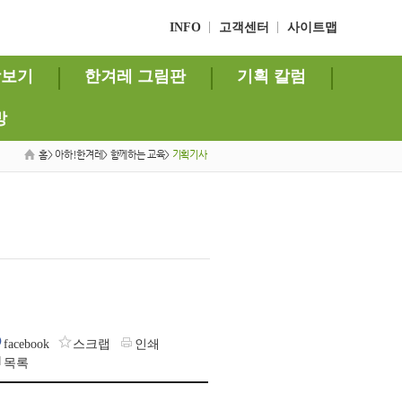
INFO
고객센터
사이트맵
상보기
한겨레 그림판
기획 칼럼
방
홈> 아하!한겨레> 함께하는 교육>
기획기사
facebook
스크랩
인쇄
목록