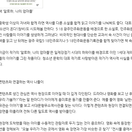
책 ‘알로하, 나의 엄마들’
중학생 이상의 자녀와 함께 라면 역사를 다룬 소설을 함께 읽고 이야기를 나눠봐도 좋다. 대표
‘소년이 온다’(창비)도 시도해볼 만하다. 5·18 광주민주화운동을 배경으로 한 소설로, 민주
진 사람들의 이야기를 생생하게 그려냈다. 비극적인 현대사를 단순한 교과서 속 사건이 아닌 
책을 읽고 난 뒤에는 광주 국립5·18민주묘지나 5·18민주화운동기록관을 함께 찾아가면 책 
이금이 작가의 ‘알로하, 나의 엄마들’은 일제강점기 시대의 하와이를 배경으로 이민 1세대 
들의 이야기를 그린 작품이다. 청소년 문학의 대표 작가로 사랑받아온 작가가 역사적 사실을
다.
콘텐츠와 연결하는 역사 나들이
콘텐츠로 생긴 관심은 역사 현장으로 이어질 때 더 깊게 각인된다. 드라마나 영화를 보고 난 후
우리 가볼까?”라는 말 한마디가 아이에게 흥미로운 동기를 만들어 준다. 예를 들어 영화 ‘남한산
유관순 이야기’를 보고 서대문형무소역사관을 찾는 식이다. 이렇게 콘텐츠와 현장이 연결되면 
장면을 떠올리며 전혀 다른 밀도로 역사를 받아들인다.
현장에 도착했을 때는 아이를 수동적인 관람자로 두지 않는 것이 중요하다. 영화 속에 등장한
션을 정해보자. “오늘 우리가 가는 곳에서 영화 속 장면과 가장 비슷한 곳 찾기” “전시물 중에